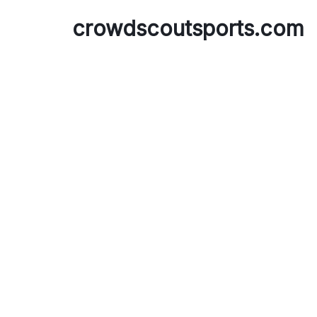
Skip
crowdscoutsports.com
to
content