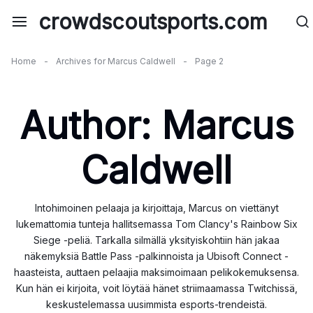
Skip
crowdscoutsports.com
to
content
Home
-
Archives for Marcus Caldwell
-
Page 2
Author:
Marcus
Caldwell
Intohimoinen pelaaja ja kirjoittaja, Marcus on viettänyt
lukemattomia tunteja hallitsemassa Tom Clancy's Rainbow Six
Siege -peliä. Tarkalla silmällä yksityiskohtiin hän jakaa
näkemyksiä Battle Pass -palkinnoista ja Ubisoft Connect -
haasteista, auttaen pelaajia maksimoimaan pelikokemuksensa.
Kun hän ei kirjoita, voit löytää hänet striimaamassa Twitchissä,
keskustelemassa uusimmista esports-trendeistä.