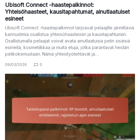
Ubisoft Connect -haastepalkinnot:
Yhteisöhaasteet, kausitapahtumat, ainutlaatuiset
esineet
Ubisoft Connect -haastepalkinnot tarjoavat pelaajille jännittäviä
kannustimia osallistua yhteisöhaasteisiin ja kausitapahtumiin.
Osallistumalla pelaajat voivat avata ainutlaatuisia pelin sisäisiä
esineitä, kosmetiikkaa ja muita etuja, jotka parantavat heidän
pelikokemustaan. Nämä yhteistyötehtävät ja…
09/03/2026
0