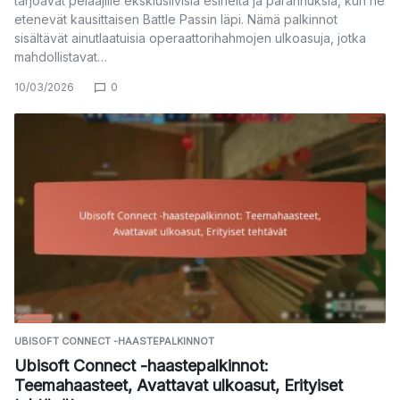
tarjoavat pelaajille eksklusiivisia esineitä ja parannuksia, kun he
etenevät kausittaisen Battle Passin läpi. Nämä palkinnot
sisältävät ainutlaatuisia operaattorihahmojen ulkoasuja, jotka
mahdollistavat…
10/03/2026
0
UBISOFT CONNECT -HAASTEPALKINNOT
Ubisoft Connect -haastepalkinnot:
Teemahaasteet, Avattavat ulkoasut, Erityiset