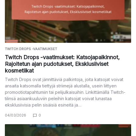
TWITCH DROPS -VAATIMUKSET
Twitch Drops -vaatimukset: Katsojapalkinnot,
Rajoitetun ajan pudotukset, Eksklusiiviset
kosmetiikat
Twitch Drops ovat jännittäviä palkintoja, joita katsojat voivat
ansaita katsomalla tiettyjä striimejä alustalla, usein liittyen
promootiotapahtumiin tai pelijulkaisuihin. Linkittämällä Twitch-
tilinsä asiaankuuluviin peleihin katsojat voivat lunastaa
eksklusiivisia pelin sisäisiä esineitä ja…
04/03/2026
0