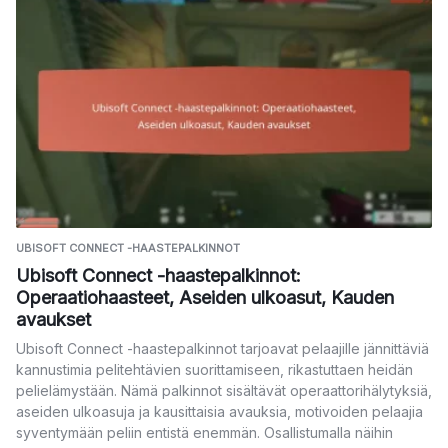
UBISOFT CONNECT -HAASTEPALKINNOT
Ubisoft Connect -haastepalkinnot:
Operaatiohaasteet, Aseiden ulkoasut, Kauden
avaukset
Ubisoft Connect -haastepalkinnot tarjoavat pelaajille jännittäviä
kannustimia pelitehtävien suorittamiseen, rikastuttaen heidän
pelielämystään. Nämä palkinnot sisältävät operaattorihälytyksiä,
aseiden ulkoasuja ja kausittaisia avauksia, motivoiden pelaajia
syventymään peliin entistä enemmän. Osallistumalla näihin