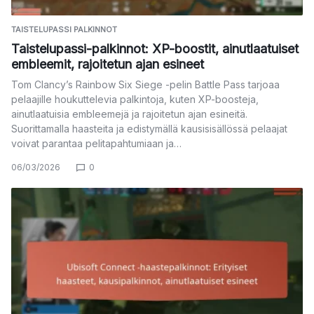
TAISTELUPASSI PALKINNOT
Taistelupassi-palkinnot: XP-boostit, ainutlaatuiset
embleemit, rajoitetun ajan esineet
Tom Clancy’s Rainbow Six Siege -pelin Battle Pass tarjoaa
pelaajille houkuttelevia palkintoja, kuten XP-boosteja,
ainutlaatuisia embleemejä ja rajoitetun ajan esineitä.
Suorittamalla haasteita ja edistymällä kausisisällössä pelaajat
voivat parantaa pelitapahtumiaan ja…
06/03/2026
0