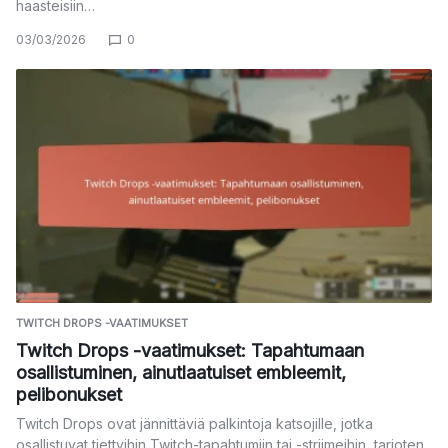
haasteisiin…
03/03/2026
0
TWITCH DROPS -VAATIMUKSET
Twitch Drops -vaatimukset: Tapahtumaan
osallistuminen, ainutlaatuiset embleemit,
pelibonukset
Twitch Drops ovat jännittäviä palkintoja katsojille, jotka
osallistuvat tiettyihin Twitch-tapahtumiin tai -striimeihin, tarjoten