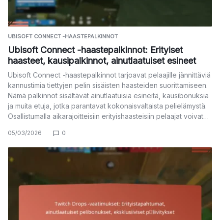
UBISOFT CONNECT -HAASTEPALKINNOT
Ubisoft Connect -haastepalkinnot: Erityiset
haasteet, kausipalkinnot, ainutlaatuiset esineet
Ubisoft Connect -haastepalkinnot tarjoavat pelaajille jännittäviä
kannustimia tiettyjen pelin sisäisten haasteiden suorittamiseen.
Nämä palkinnot sisältävät ainutlaatuisia esineitä, kausibonuksia
ja muita etuja, jotka parantavat kokonaisvaltaista pelielämystä.
Osallistumalla aikarajoitteisiin erityishaasteisiin pelaajat voivat…
05/03/2026
0