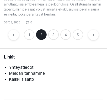
ainutlaatuisia embleemejä ja pelibonuksia. Osallistumalla näihin
tapahtumiin pelaajat voivat ansaita eksklusiivisia pelin sisäisiä
esineitä, jotka parantavat heidän…
03/03/2026
0
Posts
1
2
3
4
5
pagination
Linkit
Yhteystiedot
Meidän tarinamme
Kaikki sisältö