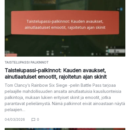
TAISTELUPASSI PALKINNOT
Taistelupassi-palkinnot: Kauden avaukset,
ainutlaatuiset emootit, rajoitetun ajan skinit
Tom Clancy’s Rainbow Six Siege -pelin Battle Pass tarjoaa
pelaajille mahdollisuuden ansaita ainutlaatuisia kausiluonteisia
palkintoja, mukaan lukien erityiset skinit ja emootit, jotka
parantavat pelielämystä. Nämä palkinnot eivät ainoastaan näytä
pelaajien…
04/03/2026
0