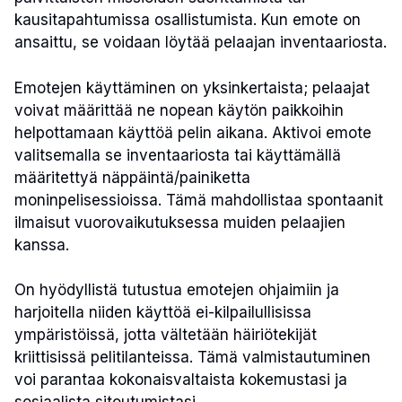
kausitapahtumissa osallistumista. Kun emote on
ansaittu, se voidaan löytää pelaajan inventaariosta.
Emotejen käyttäminen on yksinkertaista; pelaajat
voivat määrittää ne nopean käytön paikkoihin
helpottamaan käyttöä pelin aikana. Aktivoi emote
valitsemalla se inventaariosta tai käyttämällä
määritettyä näppäintä/painiketta
moninpelisessioissa. Tämä mahdollistaa spontaanit
ilmaisut vuorovaikutuksessa muiden pelaajien
kanssa.
On hyödyllistä tutustua emotejen ohjaimiin ja
harjoitella niiden käyttöä ei-kilpailullisissa
ympäristöissä, jotta vältetään häiriötekijät
kriittisissä pelitilanteissa. Tämä valmistautuminen
voi parantaa kokonaisvaltaista kokemustasi ja