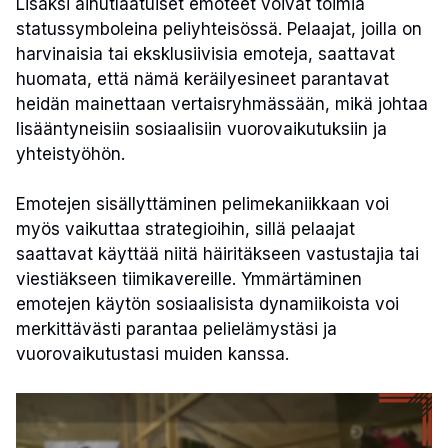
Lisäksi ainutlaatuiset emoteet voivat toimia
statussymboleina peliyhteisössä. Pelaajat, joilla on
harvinaisia tai eksklusiivisia emoteja, saattavat
huomata, että nämä keräilyesineet parantavat
heidän mainettaan vertaisryhmässään, mikä johtaa
lisääntyneisiin sosiaalisiin vuorovaikutuksiin ja
yhteistyöhön.
Emotejen sisällyttäminen pelimekaniikkaan voi
myös vaikuttaa strategioihin, sillä pelaajat
saattavat käyttää niitä häiritäkseen vastustajia tai
viestiäkseen tiimikavereille. Ymmärtäminen
emotejen käytön sosiaalisista dynamiikoista voi
merkittävästi parantaa pelielämystäsi ja
vuorovaikutustasi muiden kanssa.