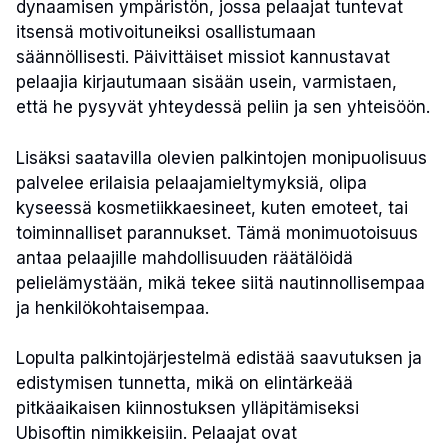
dynaamisen ympäristön, jossa pelaajat tuntevat
itsensä motivoituneiksi osallistumaan
säännöllisesti. Päivittäiset missiot kannustavat
pelaajia kirjautumaan sisään usein, varmistaen,
että he pysyvät yhteydessä peliin ja sen yhteisöön.
Lisäksi saatavilla olevien palkintojen monipuolisuus
palvelee erilaisia pelaajamieltymyksiä, olipa
kyseessä kosmetiikkaesineet, kuten emoteet, tai
toiminnalliset parannukset. Tämä monimuotoisuus
antaa pelaajille mahdollisuuden räätälöidä
pelielämystään, mikä tekee siitä nautinnollisempaa
ja henkilökohtaisempaa.
Lopulta palkintojärjestelmä edistää saavutuksen ja
edistymisen tunnetta, mikä on elintärkeää
pitkäaikaisen kiinnostuksen ylläpitämiseksi
Ubisoftin nimikkeisiin. Pelaajat ovat