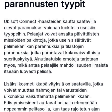
parannusten tyypit
Ubisoft Connect -haasteiden kautta saatavilla
olevat parannukset voidaan luokitella useisiin
tyyppeihin. Pelaajat voivat ansaita päivittäisten
missioiden palkintoja, jotka usein sisältävät
pelimekaniikan parannuksia ja tilastojen
parannuksia, jotka parantavat kokonaisvaltaista
suorituskykyä. Ainutlaatuisia emoteja tarjotaan
myös, mikä antaa pelaajille mahdollisuuden ilmaista
itseään luovasti pelissä.
Lisäksi kosmetiikkapäivityksiä on saatavilla, jotka
voivat muuttaa hahmojen tai varusteiden
ulkonäköä vaikuttamatta pelimekaniikkaan.
Edistymisesineet auttavat pelaajia etenemään
nopeammin pelitasoilla, kun taas rajoitetun ajan