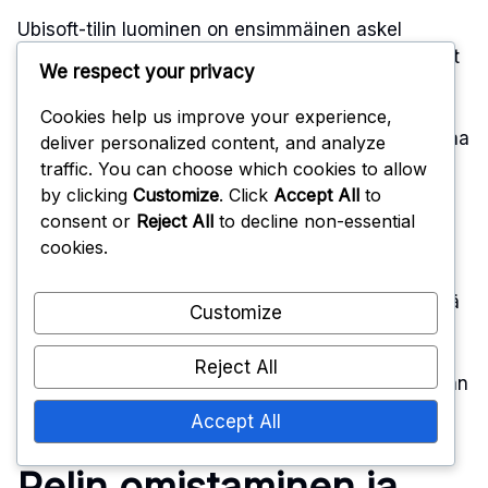
Ubisoft-tilin luominen on ensimmäinen askel
Connect-haasteiden käyttämiseen. Pelaajat voivat
We respect your privacy
rekisteröityä ilmaiseksi Ubisoftin verkkosivustolla
tai Ubisoft Connect -sovelluksessa.
Cookies help us improve your experience,
Rekisteröitymisen jälkeen käyttäjien tulisi vahvistaa
deliver personalized content, and analyze
sähköpostiosoitteensa aktivoidakseen tilinsä
traffic. You can choose which cookies to allow
täysin.
by clicking
Customize
. Click
Accept All
to
consent or
Reject All
to decline non-essential
cookies.
Tilitietojen luomisen jälkeen pelaajien tulisi
varmistaa, että heidän profiilinsa on asetettu
oikein, mukaan lukien minkä tahansa käyttämänsä
Customize
pelialustan, kuten PlayStationin tai Xboxin,
linkittäminen. Tämä linkitys mahdollistaa
Reject All
edistymisen ja palkintojen saumattoman seurannan
eri laitteilla.
Accept All
Pelin omistaminen ja