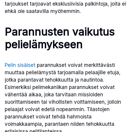
tarjoukset tarjoavat eksklusiivisia palkintoja, joita ei
ehkä ole saatavilla myöhemmin.
Parannusten vaikutus
pelielämykseen
Pelin sisäiset
parannukset voivat merkittävästi
muuttaa pelielämystä tarjoamalla pelaajille etuja,
jotka parantavat tehokkuutta ja nautintoa.
Esimerkiksi pelimekaniikan parannukset voivat
vähentää aikaa, joka tarvitaan missioiden
suorittamiseen tai vihollisten voittamiseen, jolloin
pelaajat voivat edetä nopeammin. Tilastojen
parannukset voivat tehdä hahmoista
voimakkaampia, parantaen niiden tehokkuutta
erilaisissa pelitilanteissa.