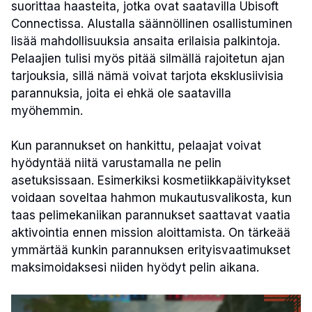
suorittaa haasteita, jotka ovat saatavilla Ubisoft
Connectissa. Alustalla säännöllinen osallistuminen
lisää mahdollisuuksia ansaita erilaisia palkintoja.
Pelaajien tulisi myös pitää silmällä rajoitetun ajan
tarjouksia, sillä nämä voivat tarjota eksklusiivisia
parannuksia, joita ei ehkä ole saatavilla
myöhemmin.
Kun parannukset on hankittu, pelaajat voivat
hyödyntää niitä varustamalla ne pelin
asetuksissaan. Esimerkiksi kosmetiikkapäivitykset
voidaan soveltaa hahmon mukautusvalikosta, kun
taas pelimekaniikan parannukset saattavat vaatia
aktivointia ennen mission aloittamista. On tärkeää
ymmärtää kunkin parannuksen erityisvaatimukset
maksimoidaksesi niiden hyödyt pelin aikana.