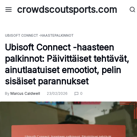
Skip
crowdscoutsports.com
to
content
UBISOFT CONNECT -HAASTEPALKINNOT
Ubisoft Connect -haasteen
palkinnot: Päivittäiset tehtävät,
ainutlaatuiset emootiot, pelin
sisäiset parannukset
By
Marcus Caldwell
23/02/2026
0